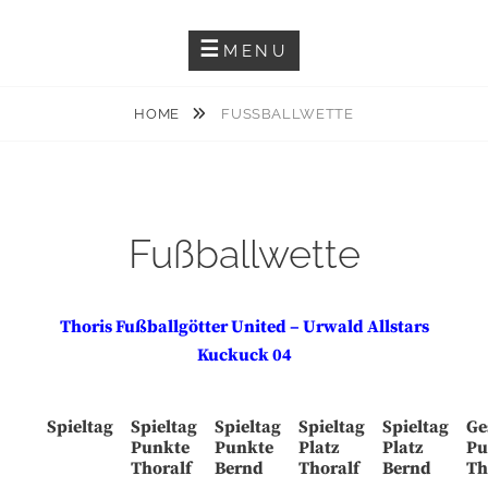
Skip
WILLKOMMEN AUF
to
MENU
THORALF.DE
content
HOME
FUSSBALLWETTE
Fußballwette
Thoris Fußballgötter United – Urwald Allstars
Kuckuck 04
Spieltag
Spieltag
Spieltag
Spieltag
Spieltag
Ge
Punkte
Punkte
Platz
Platz
Pu
Thoralf
Bernd
Thoralf
Bernd
Th